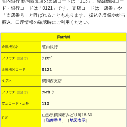
荘内銀行 鶴岡西支店の支店コードは「113」、金融機関コー
ド・銀行コードは「0121」です。 支店コードは「店番」や
「支店番号」と呼ばれることもあります。 振込先登録や給与
振込、口座情報の確認時にご利用ください。
詳細情報
荘内銀行
金融機関名
ｼﾖｳﾅｲ
フリガナ
（読み方）
0121
金融機関コード
鶴岡西支店
支店名
ﾂﾙｵｶﾆｼ
フリガナ
（読み方）
113
支店コード・店番
山形県鶴岡市みどり町18-60
住所
［
郵便番号
］［
地図表示
］