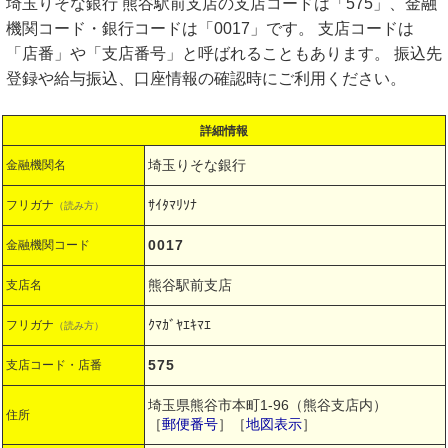
埼玉りそな銀行 熊谷駅前支店の支店コードは「575」、金融
機関コード・銀行コードは「0017」です。 支店コードは
「店番」や「支店番号」と呼ばれることもあります。 振込先
登録や給与振込、口座情報の確認時にご利用ください。
詳細情報
埼玉りそな銀行
金融機関名
ｻｲﾀﾏﾘｿﾅ
フリガナ
（読み方）
0017
金融機関コード
熊谷駅前支店
支店名
ｸﾏｶﾞﾔｴｷﾏｴ
フリガナ
（読み方）
575
支店コード・店番
埼玉県熊谷市本町1-96（熊谷支店内）
住所
［
郵便番号
］［
地図表示
］