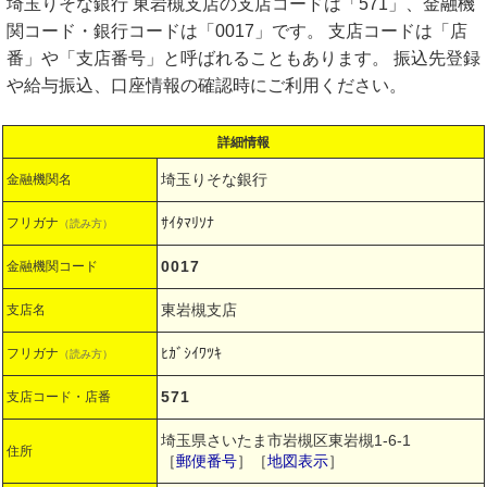
埼玉りそな銀行 東岩槻支店の支店コードは「571」、金融機
関コード・銀行コードは「0017」です。 支店コードは「店
番」や「支店番号」と呼ばれることもあります。 振込先登録
や給与振込、口座情報の確認時にご利用ください。
詳細情報
埼玉りそな銀行
金融機関名
ｻｲﾀﾏﾘｿﾅ
フリガナ
（読み方）
0017
金融機関コード
東岩槻支店
支店名
ﾋｶﾞｼｲﾜﾂｷ
フリガナ
（読み方）
571
支店コード・店番
埼玉県さいたま市岩槻区東岩槻1-6-1
住所
［
郵便番号
］［
地図表示
］