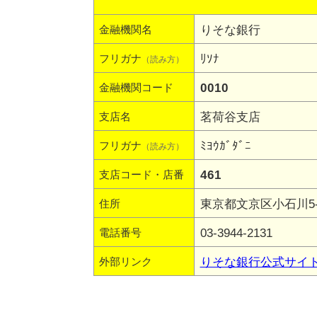
りそな銀行
金融機関名
ﾘｿﾅ
フリガナ
（読み方）
0010
金融機関コード
茗荷谷支店
支店名
ﾐﾖｳｶﾞﾀﾞﾆ
フリガナ
（読み方）
461
支店コード・店番
東京都文京区小石川5-5
住所
03-3944-2131
電話番号
りそな銀行公式サイ
外部リンク