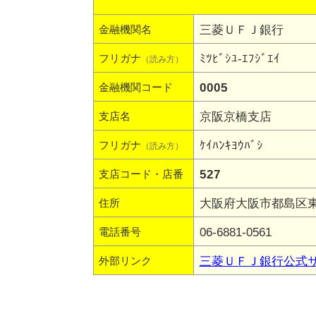
三菱ＵＦＪ銀行
金融機関名
ﾐﾂﾋﾞｼﾕ-ｴﾌｼﾞｴｲ
フリガナ
（読み方）
0005
金融機関コード
京阪京橋支店
支店名
ｹｲﾊﾝｷﾖｳﾊﾞｼ
フリガナ
（読み方）
527
支店コード・店番
大阪府大阪市都島区東野
住所
06-6881-0561
電話番号
三菱ＵＦＪ銀行公式
外部リンク