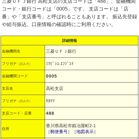
三菱ＵＦＪ銀行 高松支店の支店コードは「488」、金融機関
コード・銀行コードは「0005」です。 支店コードは「店
番」や「支店番号」と呼ばれることもあります。 振込先登録
や給与振込、口座情報の確認時にご利用ください。
詳細情報
三菱ＵＦＪ銀行
金融機関名
ﾐﾂﾋﾞｼﾕ-ｴﾌｼﾞｴｲ
フリガナ
（読み方）
0005
金融機関コード
高松支店
支店名
ﾀｶﾏﾂ
フリガナ
（読み方）
488
支店コード・店番
香川県高松市鍛冶屋町2-1
住所
［
郵便番号
］［
地図表示
］