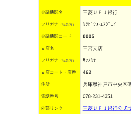
三菱ＵＦＪ銀行
金融機関名
ﾐﾂﾋﾞｼﾕ-ｴﾌｼﾞｴｲ
フリガナ
（読み方）
0005
金融機関コード
三宮支店
支店名
ｻﾝﾉﾐﾔ
フリガナ
（読み方）
462
支店コード・店番
兵庫県神戸市中央区磯上
住所
078-231-4351
電話番号
三菱ＵＦＪ銀行公式
外部リンク