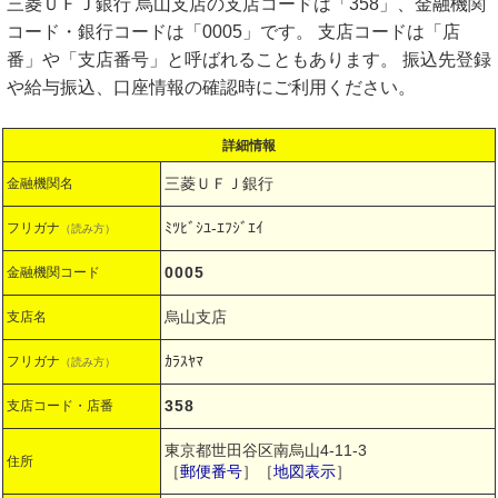
三菱ＵＦＪ銀行 烏山支店の支店コードは「358」、金融機関
コード・銀行コードは「0005」です。 支店コードは「店
番」や「支店番号」と呼ばれることもあります。 振込先登録
や給与振込、口座情報の確認時にご利用ください。
詳細情報
三菱ＵＦＪ銀行
金融機関名
ﾐﾂﾋﾞｼﾕ-ｴﾌｼﾞｴｲ
フリガナ
（読み方）
0005
金融機関コード
烏山支店
支店名
ｶﾗｽﾔﾏ
フリガナ
（読み方）
358
支店コード・店番
東京都世田谷区南烏山4-11-3
住所
［
郵便番号
］［
地図表示
］