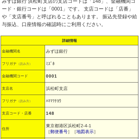
みずほ銀行 浜松町支店の支店コードは「148」、金融機関コ
ード・銀行コードは「0001」です。 支店コードは「店番」
や「支店番号」と呼ばれることもあります。 振込先登録や給
与振込、口座情報の確認時にご利用ください。
詳細情報
みずほ銀行
金融機関名
ﾐｽﾞﾎ
フリガナ
（読み方）
0001
金融機関コード
浜松町支店
支店名
ﾊﾏﾏﾂﾁﾖｳ
フリガナ
（読み方）
148
支店コード・店番
東京都港区浜松町2-4-1
住所
［
郵便番号
］［
地図表示
］