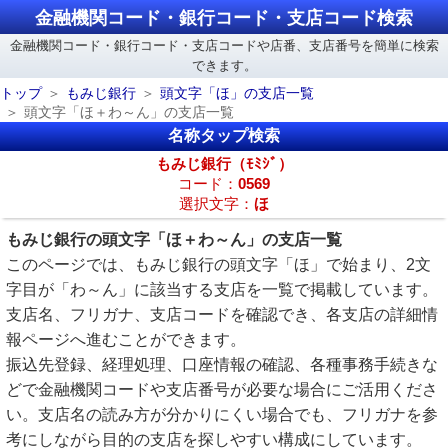
金融機関コード・銀行コード・支店コード検索
金融機関コード・銀行コード・支店コードや店番、支店番号を簡単に検索
できます。
トップ
もみじ銀行
頭文字「ほ」の支店一覧
頭文字「ほ＋わ～ん」の支店一覧
名称タップ検索
もみじ銀行（ﾓﾐｼﾞ）
コード：
0569
選択文字：
ほ
もみじ銀行の頭文字「ほ＋わ～ん」の支店一覧
このページでは、もみじ銀行の頭文字「ほ」で始まり、2文
字目が「わ～ん」に該当する支店を一覧で掲載しています。
支店名、フリガナ、支店コードを確認でき、各支店の詳細情
報ページへ進むことができます。
振込先登録、経理処理、口座情報の確認、各種事務手続きな
どで金融機関コードや支店番号が必要な場合にご活用くださ
い。支店名の読み方が分かりにくい場合でも、フリガナを参
考にしながら目的の支店を探しやすい構成にしています。