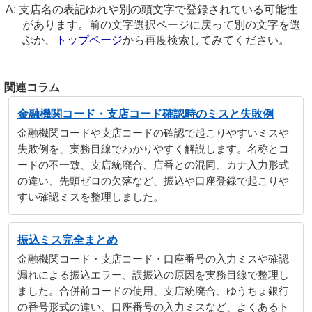
支店名の表記ゆれや別の頭文字で登録されている可能性
があります。前の文字選択ページに戻って別の文字を選
ぶか、
トップページ
から再度検索してみてください。
関連コラム
金融機関コード・支店コード確認時のミスと失敗例
金融機関コードや支店コードの確認で起こりやすいミスや
失敗例を、実務目線でわかりやすく解説します。名称とコ
ードの不一致、支店統廃合、店番との混同、カナ入力形式
の違い、先頭ゼロの欠落など、振込や口座登録で起こりや
すい確認ミスを整理しました。
振込ミス完全まとめ
金融機関コード・支店コード・口座番号の入力ミスや確認
漏れによる振込エラー、誤振込の原因を実務目線で整理し
ました。合併前コードの使用、支店統廃合、ゆうちょ銀行
の番号形式の違い、口座番号の入力ミスなど、よくあるト