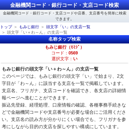
金融機関コード・銀行コード・支店コード検索
金融機関コード・銀行コード・支店コードや店番、支店番号を簡単に検索
できます。
トップ
もみじ銀行
頭文字「い」の支店一覧
頭文字「い＋わ～ん」の支店一覧
名称タップ検索
もみじ銀行（ﾓﾐｼﾞ）
コード：
0569
選択文字：
い
もみじ銀行の頭文字「い＋わ～ん」の支店一覧
このページでは、もみじ銀行の頭文字「い」で始まり、2文
字目が「わ～ん」に該当する支店を一覧で掲載しています。
支店名、フリガナ、支店コードを確認でき、各支店の詳細情
報ページへ進むことができます。
振込先登録、経理処理、口座情報の確認、各種事務手続きな
どで金融機関コードや支店番号が必要な場合にご活用くださ
い。支店名の読み方が分かりにくい場合でも、フリガナを参
考にしながら目的の支店を探しやすい構成にしています。