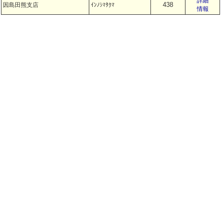
詳細
438
因島田熊支店
ｲﾝﾉｼﾏﾀｸﾏ
情報