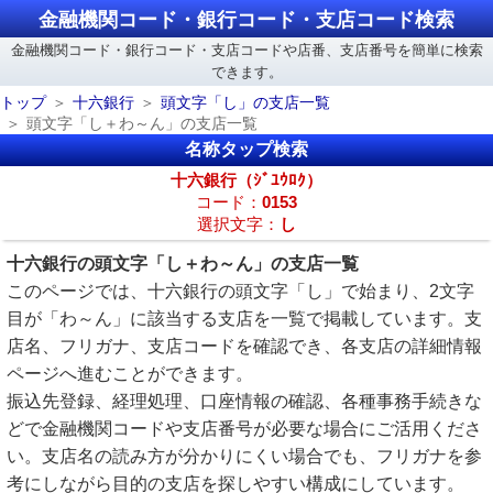
金融機関コード・銀行コード・支店コード検索
金融機関コード・銀行コード・支店コードや店番、支店番号を簡単に検索
できます。
トップ
十六銀行
頭文字「し」の支店一覧
頭文字「し＋わ～ん」の支店一覧
名称タップ検索
十六銀行（ｼﾞﾕｳﾛｸ）
コード：
0153
選択文字：
し
十六銀行の頭文字「し＋わ～ん」の支店一覧
このページでは、十六銀行の頭文字「し」で始まり、2文字
目が「わ～ん」に該当する支店を一覧で掲載しています。支
店名、フリガナ、支店コードを確認でき、各支店の詳細情報
ページへ進むことができます。
振込先登録、経理処理、口座情報の確認、各種事務手続きな
どで金融機関コードや支店番号が必要な場合にご活用くださ
い。支店名の読み方が分かりにくい場合でも、フリガナを参
考にしながら目的の支店を探しやすい構成にしています。