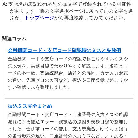
支店名の表記ゆれや別の頭文字で登録されている可能性
があります。前の文字選択ページに戻って別の文字を選
ぶか、
トップページ
から再度検索してみてください。
関連コラム
金融機関コード・支店コード確認時のミスと失敗例
金融機関コードや支店コードの確認で起こりやすいミスや
失敗例を、実務目線でわかりやすく解説します。名称とコ
ードの不一致、支店統廃合、店番との混同、カナ入力形式
の違い、先頭ゼロの欠落など、振込や口座登録で起こりや
すい確認ミスを整理しました。
振込ミス完全まとめ
金融機関コード・支店コード・口座番号の入力ミスや確認
漏れによる振込エラー、誤振込の原因を実務目線で整理し
ました。合併前コードの使用、支店統廃合、ゆうちょ銀行
の番号形式の違い、口座番号の入力ミスなど、よくあるト