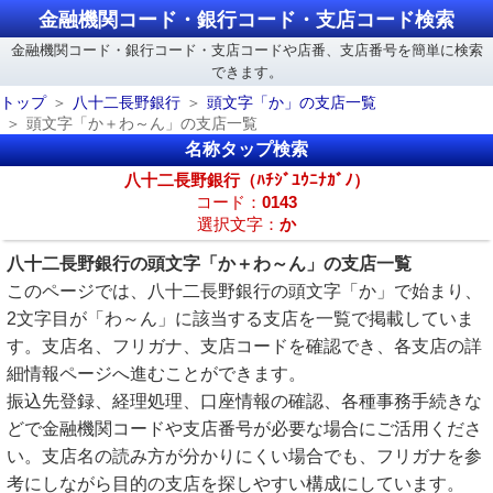
金融機関コード・銀行コード・支店コード検索
金融機関コード・銀行コード・支店コードや店番、支店番号を簡単に検索
できます。
トップ
八十二長野銀行
頭文字「か」の支店一覧
頭文字「か＋わ～ん」の支店一覧
名称タップ検索
八十二長野銀行（ﾊﾁｼﾞﾕｳﾆﾅｶﾞﾉ）
コード：
0143
選択文字：
か
八十二長野銀行の頭文字「か＋わ～ん」の支店一覧
このページでは、八十二長野銀行の頭文字「か」で始まり、
2文字目が「わ～ん」に該当する支店を一覧で掲載していま
す。支店名、フリガナ、支店コードを確認でき、各支店の詳
細情報ページへ進むことができます。
振込先登録、経理処理、口座情報の確認、各種事務手続きな
どで金融機関コードや支店番号が必要な場合にご活用くださ
い。支店名の読み方が分かりにくい場合でも、フリガナを参
考にしながら目的の支店を探しやすい構成にしています。