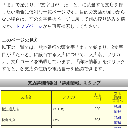
「ま」で始まり、2文字目が「た～と」に該当する支店を探
したい場合に便利な一覧ページです。目的の支店が見つから
ない場合は、前の文字選択ページに戻って別の絞り込みを選
ぶか、
トップページ
から再度検索してください。
このページの見方
以下の一覧では、熊本銀行の頭文字「ま」で始まり、2文字
目が「た～と」に該当する支店について、支店名、フリガ
ナ、支店コードを掲載しています。「詳細情報」をクリック
すると、各支店の住所や電話番号を確認できます。
支店詳細情報は「詳細情報」をタップ
支店
支店
支店名
フリガナ
詳細
コード
画面へ
詳細
220
松江通支店
ﾏﾂｴﾄﾞｵﾘ
情報
詳細
293
松島支店
ﾏﾂｼﾏ
情報