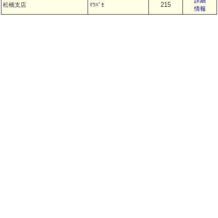
詳細
215
松橋支店
ﾏﾂﾊﾞｾ
情報