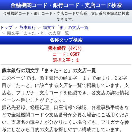
金融機関コード・銀行コード・支店コード検索
金融機関コード・銀行コード・支店コードや店番、支店番号を簡単に検索
できます。
トップ
熊本銀行
頭文字「ま」の支店一覧
頭文字「ま＋た～と」の支店一覧
名称タップ検索
熊本銀行（ｸﾏﾓﾄ）
コード：
0587
選択文字：
ま
熊本銀行の頭文字「ま＋た～と」の支店一覧
このページでは、熊本銀行の頭文字「ま」で始まり、2文字
目が「た～と」に該当する支店を一覧で掲載しています。支
店名、フリガナ、支店コードを確認でき、各支店の詳細情報
ページへ進むことができます。
振込先登録、経理処理、口座情報の確認、各種事務手続きな
どで金融機関コードや支店番号が必要な場合にご活用くださ
い。支店名の読み方が分かりにくい場合でも、フリガナを参
考にしながら目的の支店を探しやすい構成にしています。