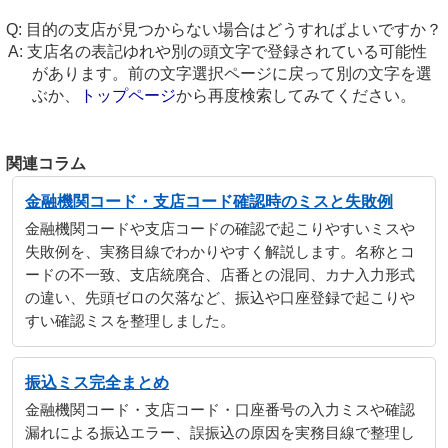
目的の支店が見つからない場合はどうすればよいですか？
支店名の表記ゆれや別の頭文字で登録されている可能性
があります。前の文字選択ページに戻って別の文字を選
ぶか、
トップページ
から再度検索してみてください。
関連コラム
金融機関コード・支店コード確認時のミスと失敗例
金融機関コードや支店コードの確認で起こりやすいミスや
失敗例を、実務目線でわかりやすく解説します。名称とコ
ードの不一致、支店統廃合、店番との混同、カナ入力形式
の違い、先頭ゼロの欠落など、振込や口座登録で起こりや
すい確認ミスを整理しました。
振込ミス完全まとめ
金融機関コード・支店コード・口座番号の入力ミスや確認
漏れによる振込エラー、誤振込の原因を実務目線で整理し