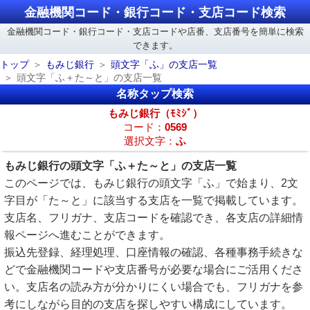
金融機関コード・銀行コード・支店コード検索
金融機関コード・銀行コード・支店コードや店番、支店番号を簡単に検索
できます。
トップ
もみじ銀行
頭文字「ふ」の支店一覧
頭文字「ふ＋た～と」の支店一覧
名称タップ検索
もみじ銀行（ﾓﾐｼﾞ）
コード：
0569
選択文字：
ふ
もみじ銀行の頭文字「ふ＋た～と」の支店一覧
このページでは、もみじ銀行の頭文字「ふ」で始まり、2文
字目が「た～と」に該当する支店を一覧で掲載しています。
支店名、フリガナ、支店コードを確認でき、各支店の詳細情
報ページへ進むことができます。
振込先登録、経理処理、口座情報の確認、各種事務手続きな
どで金融機関コードや支店番号が必要な場合にご活用くださ
い。支店名の読み方が分かりにくい場合でも、フリガナを参
考にしながら目的の支店を探しやすい構成にしています。