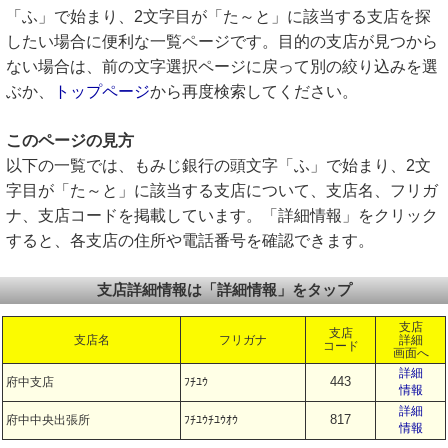
「ふ」で始まり、2文字目が「た～と」に該当する支店を探
したい場合に便利な一覧ページです。目的の支店が見つから
ない場合は、前の文字選択ページに戻って別の絞り込みを選
ぶか、
トップページ
から再度検索してください。
このページの見方
以下の一覧では、もみじ銀行の頭文字「ふ」で始まり、2文
字目が「た～と」に該当する支店について、支店名、フリガ
ナ、支店コードを掲載しています。「詳細情報」をクリック
すると、各支店の住所や電話番号を確認できます。
支店詳細情報は「詳細情報」をタップ
支店
支店
支店名
フリガナ
詳細
コード
画面へ
詳細
443
府中支店
ﾌﾁﾕｳ
情報
詳細
817
府中中央出張所
ﾌﾁﾕｳﾁﾕｳｵｳ
情報