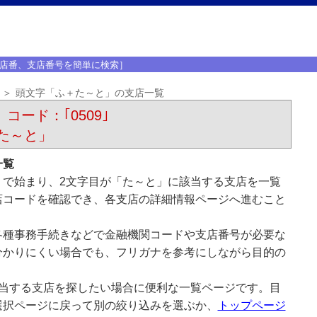
店番、支店番号を簡単に検索］
頭文字「ふ＋た～と」の支店一覧
 コード：｢0509｣
た～と」
一覧
」で始まり、2文字目が「た～と」に該当する支店を一覧
店コードを確認でき、各支店の詳細情報ページへ進むこと
各種事務手続きなどで金融機関コードや支店番号が必要な
分かりにくい場合でも、フリガナを参考にしながら目的の
該当する支店を探したい場合に便利な一覧ページです。目
選択ページに戻って別の絞り込みを選ぶか、
トップページ