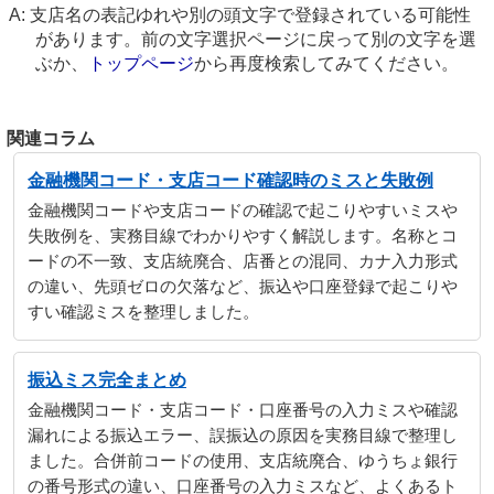
支店名の表記ゆれや別の頭文字で登録されている可能性
があります。前の文字選択ページに戻って別の文字を選
ぶか、
トップページ
から再度検索してみてください。
関連コラム
金融機関コード・支店コード確認時のミスと失敗例
金融機関コードや支店コードの確認で起こりやすいミスや
失敗例を、実務目線でわかりやすく解説します。名称とコ
ードの不一致、支店統廃合、店番との混同、カナ入力形式
の違い、先頭ゼロの欠落など、振込や口座登録で起こりや
すい確認ミスを整理しました。
振込ミス完全まとめ
金融機関コード・支店コード・口座番号の入力ミスや確認
漏れによる振込エラー、誤振込の原因を実務目線で整理し
ました。合併前コードの使用、支店統廃合、ゆうちょ銀行
の番号形式の違い、口座番号の入力ミスなど、よくあるト