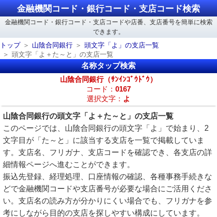
金融機関コード・銀行コード・支店コード検索
金融機関コード・銀行コード・支店コードや店番、支店番号を簡単に検索
できます。
トップ
山陰合同銀行
頭文字「よ」の支店一覧
頭文字「よ＋た～と」の支店一覧
名称タップ検索
山陰合同銀行（ｻﾝｲﾝｺﾞｳﾄﾞｳ）
コード：
0167
選択文字：
よ
山陰合同銀行の頭文字「よ＋た～と」の支店一覧
このページでは、山陰合同銀行の頭文字「よ」で始まり、2
文字目が「た～と」に該当する支店を一覧で掲載していま
す。支店名、フリガナ、支店コードを確認でき、各支店の詳
細情報ページへ進むことができます。
振込先登録、経理処理、口座情報の確認、各種事務手続きな
どで金融機関コードや支店番号が必要な場合にご活用くださ
い。支店名の読み方が分かりにくい場合でも、フリガナを参
考にしながら目的の支店を探しやすい構成にしています。