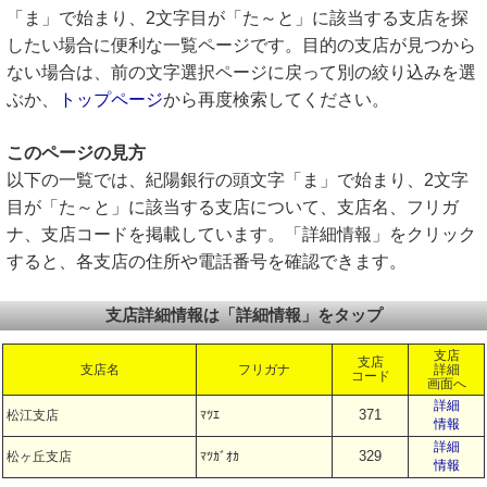
「ま」で始まり、2文字目が「た～と」に該当する支店を探
したい場合に便利な一覧ページです。目的の支店が見つから
ない場合は、前の文字選択ページに戻って別の絞り込みを選
ぶか、
トップページ
から再度検索してください。
このページの見方
以下の一覧では、紀陽銀行の頭文字「ま」で始まり、2文字
目が「た～と」に該当する支店について、支店名、フリガ
ナ、支店コードを掲載しています。「詳細情報」をクリック
すると、各支店の住所や電話番号を確認できます。
支店詳細情報は「詳細情報」をタップ
支店
支店
支店名
フリガナ
詳細
コード
画面へ
詳細
371
松江支店
ﾏﾂｴ
情報
詳細
329
松ヶ丘支店
ﾏﾂｶﾞｵｶ
情報