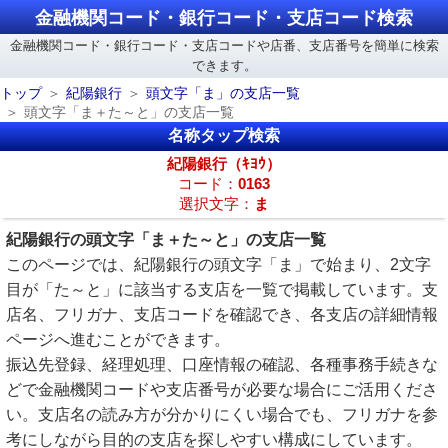
金融機関コード・銀行コード・支店コード検索
金融機関コード・銀行コード・支店コードや店番、支店番号を簡単に検索
できます。
トップ
紀陽銀行
頭文字「ま」の支店一覧
頭文字「ま＋た～と」の支店一覧
名称タップ検索
紀陽銀行（ｷﾖｳ）
コード：
0163
選択文字：
ま
紀陽銀行の頭文字「ま＋た～と」の支店一覧
このページでは、紀陽銀行の頭文字「ま」で始まり、2文字
目が「た～と」に該当する支店を一覧で掲載しています。支
店名、フリガナ、支店コードを確認でき、各支店の詳細情報
ページへ進むことができます。
振込先登録、経理処理、口座情報の確認、各種事務手続きな
どで金融機関コードや支店番号が必要な場合にご活用くださ
い。支店名の読み方が分かりにくい場合でも、フリガナを参
考にしながら目的の支店を探しやすい構成にしています。