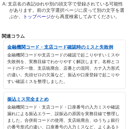
支店名の表記ゆれや別の頭文字で登録されている可能性
があります。前の文字選択ページに戻って別の文字を選
ぶか、
トップページ
から再度検索してみてください。
関連コラム
金融機関コード・支店コード確認時のミスと失敗例
金融機関コードや支店コードの確認で起こりやすいミスや
失敗例を、実務目線でわかりやすく解説します。名称とコ
ードの不一致、支店統廃合、店番との混同、カナ入力形式
の違い、先頭ゼロの欠落など、振込や口座登録で起こりや
すい確認ミスを整理しました。
振込ミス完全まとめ
金融機関コード・支店コード・口座番号の入力ミスや確認
漏れによる振込エラー、誤振込の原因を実務目線で整理し
ました。合併前コードの使用、支店統廃合、ゆうちょ銀行
の番号形式の違い、口座番号の入力ミスなど、よくあるト