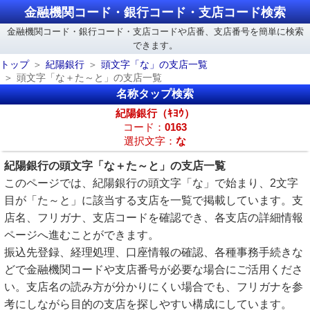
金融機関コード・銀行コード・支店コード検索
金融機関コード・銀行コード・支店コードや店番、支店番号を簡単に検索
できます。
トップ
紀陽銀行
頭文字「な」の支店一覧
頭文字「な＋た～と」の支店一覧
名称タップ検索
紀陽銀行（ｷﾖｳ）
コード：
0163
選択文字：
な
紀陽銀行の頭文字「な＋た～と」の支店一覧
このページでは、紀陽銀行の頭文字「な」で始まり、2文字
目が「た～と」に該当する支店を一覧で掲載しています。支
店名、フリガナ、支店コードを確認でき、各支店の詳細情報
ページへ進むことができます。
振込先登録、経理処理、口座情報の確認、各種事務手続きな
どで金融機関コードや支店番号が必要な場合にご活用くださ
い。支店名の読み方が分かりにくい場合でも、フリガナを参
考にしながら目的の支店を探しやすい構成にしています。