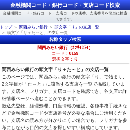
金融機関コード・銀行コード・支店コード検索
金融機関コード・銀行コード・支店コードや店番、支店番号を簡単に検索
できます。
トップ
関西みらい銀行
頭文字「り」の支店一覧
頭文字「り＋た～と」の支店一覧
名称タップ検索
関西みらい銀行（ｶﾝｻｲﾐﾗｲ）
コード：
0159
選択文字：
り
関西みらい銀行の頭文字「り＋た～と」の支店一覧
このページでは、関西みらい銀行の頭文字「り」で始まり、
2文字目が「た～と」に該当する支店を一覧で掲載していま
す。支店名、フリガナ、支店コードを確認でき、各支店の詳
細情報ページへ進むことができます。
振込先登録、経理処理、口座情報の確認、各種事務手続きな
どで金融機関コードや支店番号が必要な場合にご活用くださ
い。支店名の読み方が分かりにくい場合でも、フリガナを参
考にしながら目的の支店を探しやすい構成にしています。