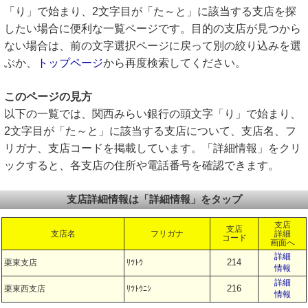
「り」で始まり、2文字目が「た～と」に該当する支店を探
したい場合に便利な一覧ページです。目的の支店が見つから
ない場合は、前の文字選択ページに戻って別の絞り込みを選
ぶか、
トップページ
から再度検索してください。
このページの見方
以下の一覧では、関西みらい銀行の頭文字「り」で始まり、
2文字目が「た～と」に該当する支店について、支店名、フ
リガナ、支店コードを掲載しています。「詳細情報」をクリ
ックすると、各支店の住所や電話番号を確認できます。
支店詳細情報は「詳細情報」をタップ
支店
支店
支店名
フリガナ
詳細
コード
画面へ
詳細
214
栗東支店
ﾘﾂﾄｳ
情報
詳細
216
栗東西支店
ﾘﾂﾄｳﾆｼ
情報