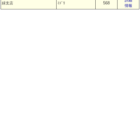
詳細
568
緑支店
ﾐﾄﾞﾘ
情報