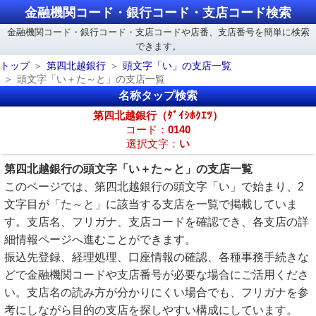
金融機関コード・銀行コード・支店コード検索
金融機関コード・銀行コード・支店コードや店番、支店番号を簡単に検索
できます。
トップ
第四北越銀行
頭文字「い」の支店一覧
頭文字「い＋た～と」の支店一覧
名称タップ検索
第四北越銀行（ﾀﾞｲｼﾎｸｴﾂ）
コード：
0140
選択文字：
い
第四北越銀行の頭文字「い＋た～と」の支店一覧
このページでは、第四北越銀行の頭文字「い」で始まり、2
文字目が「た～と」に該当する支店を一覧で掲載していま
す。支店名、フリガナ、支店コードを確認でき、各支店の詳
細情報ページへ進むことができます。
振込先登録、経理処理、口座情報の確認、各種事務手続きな
どで金融機関コードや支店番号が必要な場合にご活用くださ
い。支店名の読み方が分かりにくい場合でも、フリガナを参
考にしながら目的の支店を探しやすい構成にしています。