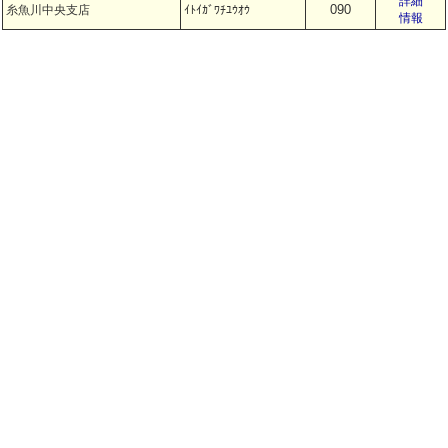
詳細
090
糸魚川中央支店
ｲﾄｲｶﾞﾜﾁﾕｳｵｳ
情報