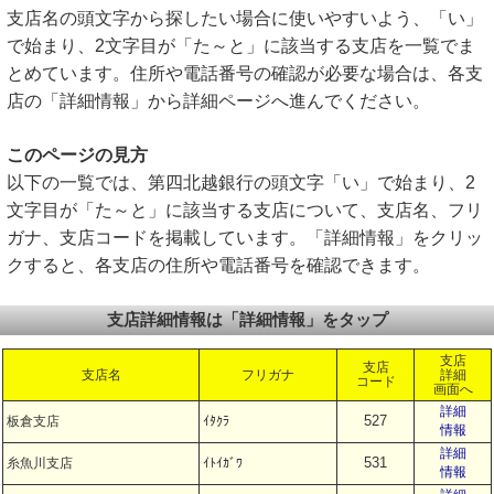
支店名の頭文字から探したい場合に使いやすいよう、「い」
で始まり、2文字目が「た～と」に該当する支店を一覧でま
とめています。住所や電話番号の確認が必要な場合は、各支
店の「詳細情報」から詳細ページへ進んでください。
このページの見方
以下の一覧では、第四北越銀行の頭文字「い」で始まり、2
文字目が「た～と」に該当する支店について、支店名、フリ
ガナ、支店コードを掲載しています。「詳細情報」をクリッ
クすると、各支店の住所や電話番号を確認できます。
支店詳細情報は「詳細情報」をタップ
支店
支店
支店名
フリガナ
詳細
コード
画面へ
詳細
527
板倉支店
ｲﾀｸﾗ
情報
詳細
531
糸魚川支店
ｲﾄｲｶﾞﾜ
情報