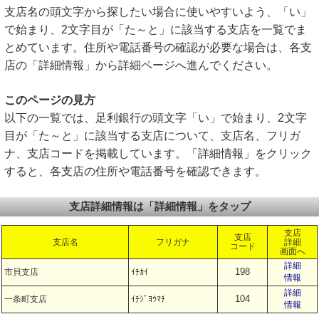
支店名の頭文字から探したい場合に使いやすいよう、「い」
で始まり、2文字目が「た～と」に該当する支店を一覧でま
とめています。住所や電話番号の確認が必要な場合は、各支
店の「詳細情報」から詳細ページへ進んでください。
このページの見方
以下の一覧では、足利銀行の頭文字「い」で始まり、2文字
目が「た～と」に該当する支店について、支店名、フリガ
ナ、支店コードを掲載しています。「詳細情報」をクリック
すると、各支店の住所や電話番号を確認できます。
支店詳細情報は「詳細情報」をタップ
支店
支店
支店名
フリガナ
詳細
コード
画面へ
詳細
198
市貝支店
ｲﾁｶｲ
情報
詳細
104
一条町支店
ｲﾁｼﾞﾖｳﾏﾁ
情報