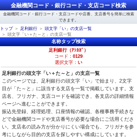
金融機関コード・銀行コード・支店コード検索
金融機関コード・銀行コード・支店コードや店番、支店番号を簡単に検索
できます。
トップ
足利銀行
頭文字「い」の支店一覧
頭文字「い＋た～と」の支店一覧
名称タップ検索
足利銀行（ｱｼｶｶﾞ）
コード：
0129
選択文字：
い
足利銀行の頭文字「い＋た～と」の支店一覧
このページでは、足利銀行の頭文字「い」で始まり、2文字
目が「た～と」に該当する支店を一覧で掲載しています。支
店名、フリガナ、支店コードを確認でき、各支店の詳細情報
ページへ進むことができます。
振込先登録、経理処理、口座情報の確認、各種事務手続きな
どで金融機関コードや支店番号が必要な場合にご活用くださ
い。支店名の読み方が分かりにくい場合でも、フリガナを参
考にしながら目的の支店を探しやすい構成にしています。