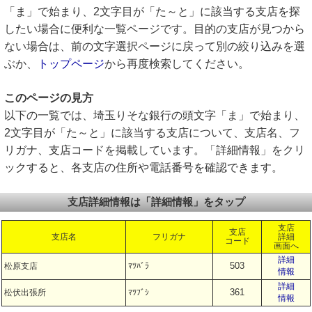
「ま」で始まり、2文字目が「た～と」に該当する支店を探
したい場合に便利な一覧ページです。目的の支店が見つから
ない場合は、前の文字選択ページに戻って別の絞り込みを選
ぶか、
トップページ
から再度検索してください。
このページの見方
以下の一覧では、埼玉りそな銀行の頭文字「ま」で始まり、
2文字目が「た～と」に該当する支店について、支店名、フ
リガナ、支店コードを掲載しています。「詳細情報」をクリ
ックすると、各支店の住所や電話番号を確認できます。
支店詳細情報は「詳細情報」をタップ
支店
支店
支店名
フリガナ
詳細
コード
画面へ
詳細
503
松原支店
ﾏﾂﾊﾞﾗ
情報
詳細
361
松伏出張所
ﾏﾂﾌﾞｼ
情報