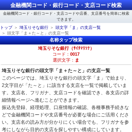
金融機関コード・銀行コード・支店コード検索
金融機関コード・銀行コード・支店コードや店番、支店番号を簡単に検索
できます。
トップ
埼玉りそな銀行
頭文字「ま」の支店一覧
頭文字「ま＋た～と」の支店一覧
名称タップ検索
埼玉りそな銀行（ｻｲﾀﾏﾘｿﾅ）
コード：
0017
選択文字：
ま
埼玉りそな銀行の頭文字「ま＋た～と」の支店一覧
このページでは、埼玉りそな銀行の頭文字「ま」で始まり、
2文字目が「た～と」に該当する支店を一覧で掲載していま
す。支店名、フリガナ、支店コードを確認でき、各支店の詳
細情報ページへ進むことができます。
振込先登録、経理処理、口座情報の確認、各種事務手続きな
どで金融機関コードや支店番号が必要な場合にご活用くださ
い。支店名の読み方が分かりにくい場合でも、フリガナを参
考にしながら目的の支店を探しやすい構成にしています。