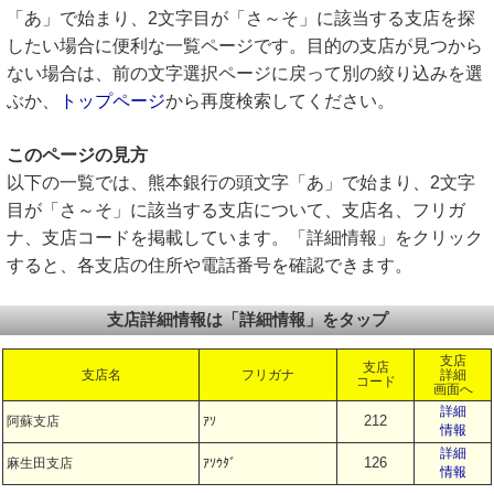
「あ」で始まり、2文字目が「さ～そ」に該当する支店を探
したい場合に便利な一覧ページです。目的の支店が見つから
ない場合は、前の文字選択ページに戻って別の絞り込みを選
ぶか、
トップページ
から再度検索してください。
このページの見方
以下の一覧では、熊本銀行の頭文字「あ」で始まり、2文字
目が「さ～そ」に該当する支店について、支店名、フリガ
ナ、支店コードを掲載しています。「詳細情報」をクリック
すると、各支店の住所や電話番号を確認できます。
支店詳細情報は「詳細情報」をタップ
支店
支店
支店名
フリガナ
詳細
コード
画面へ
詳細
212
阿蘇支店
ｱｿ
情報
詳細
126
麻生田支店
ｱｿｳﾀﾞ
情報