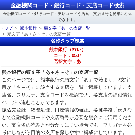
金融機関コード・銀行コード・支店コード検索
金融機関コード・銀行コード・支店コードや店番、支店番号を簡単に検索
できます。
トップ
熊本銀行
頭文字「あ」の支店一覧
頭文字「あ＋さ～そ」の支店一覧
名称タップ検索
熊本銀行（ｸﾏﾓﾄ）
コード：
0587
選択文字：
あ
熊本銀行の頭文字「あ＋さ～そ」の支店一覧
このページでは、熊本銀行の頭文字「あ」で始まり、2文字
目が「さ～そ」に該当する支店を一覧で掲載しています。支
店名、フリガナ、支店コードを確認でき、各支店の詳細情報
ページへ進むことができます。
振込先登録、経理処理、口座情報の確認、各種事務手続きな
どで金融機関コードや支店番号が必要な場合にご活用くださ
い。支店名の読み方が分かりにくい場合でも、フリガナを参
考にしながら目的の支店を探しやすい構成にしています。