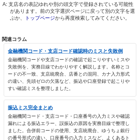
支店名の表記ゆれや別の頭文字で登録されている可能性
があります。前の文字選択ページに戻って別の文字を選
ぶか、
トップページ
から再度検索してみてください。
関連コラム
金融機関コード・支店コード確認時のミスと失敗例
金融機関コードや支店コードの確認で起こりやすいミスや
失敗例を、実務目線でわかりやすく解説します。名称とコ
ードの不一致、支店統廃合、店番との混同、カナ入力形式
の違い、先頭ゼロの欠落など、振込や口座登録で起こりや
すい確認ミスを整理しました。
振込ミス完全まとめ
金融機関コード・支店コード・口座番号の入力ミスや確認
漏れによる振込エラー、誤振込の原因を実務目線で整理し
ました。合併前コードの使用、支店統廃合、ゆうちょ銀行
の番号形式の違い、口座番号の入力ミスなど、よくあるト