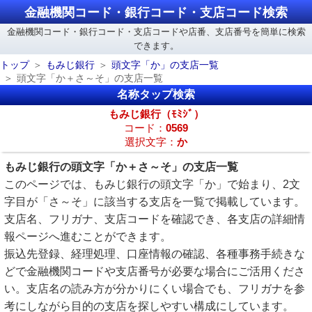
金融機関コード・銀行コード・支店コード検索
金融機関コード・銀行コード・支店コードや店番、支店番号を簡単に検索
できます。
トップ
もみじ銀行
頭文字「か」の支店一覧
頭文字「か＋さ～そ」の支店一覧
名称タップ検索
もみじ銀行（ﾓﾐｼﾞ）
コード：
0569
選択文字：
か
もみじ銀行の頭文字「か＋さ～そ」の支店一覧
このページでは、もみじ銀行の頭文字「か」で始まり、2文
字目が「さ～そ」に該当する支店を一覧で掲載しています。
支店名、フリガナ、支店コードを確認でき、各支店の詳細情
報ページへ進むことができます。
振込先登録、経理処理、口座情報の確認、各種事務手続きな
どで金融機関コードや支店番号が必要な場合にご活用くださ
い。支店名の読み方が分かりにくい場合でも、フリガナを参
考にしながら目的の支店を探しやすい構成にしています。