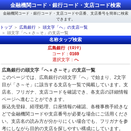
金融機関コード・銀行コード・支店コード検索
金融機関コード・銀行コード・支店コードや店番、支店番号を簡単に検索
できます。
トップ
広島銀行
頭文字「へ」の支店一覧
頭文字「へ＋さ～そ」の支店一覧
名称タップ検索
広島銀行（ﾋﾛｼﾏ）
コード：
0169
選択文字：
へ
広島銀行の頭文字「へ＋さ～そ」の支店一覧
このページでは、広島銀行の頭文字「へ」で始まり、2文字
目が「さ～そ」に該当する支店を一覧で掲載しています。支
店名、フリガナ、支店コードを確認でき、各支店の詳細情報
ページへ進むことができます。
振込先登録、経理処理、口座情報の確認、各種事務手続きな
どで金融機関コードや支店番号が必要な場合にご活用くださ
い。支店名の読み方が分かりにくい場合でも、フリガナを参
考にしながら目的の支店を探しやすい構成にしています。