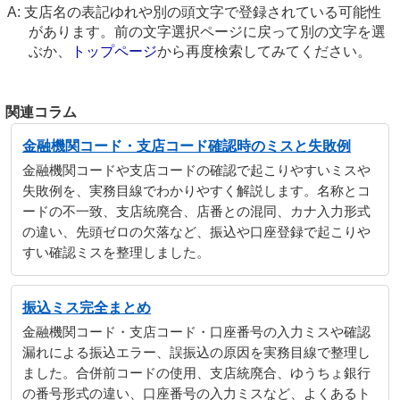
支店名の表記ゆれや別の頭文字で登録されている可能性
があります。前の文字選択ページに戻って別の文字を選
ぶか、
トップページ
から再度検索してみてください。
関連コラム
金融機関コード・支店コード確認時のミスと失敗例
金融機関コードや支店コードの確認で起こりやすいミスや
失敗例を、実務目線でわかりやすく解説します。名称とコ
ードの不一致、支店統廃合、店番との混同、カナ入力形式
の違い、先頭ゼロの欠落など、振込や口座登録で起こりや
すい確認ミスを整理しました。
振込ミス完全まとめ
金融機関コード・支店コード・口座番号の入力ミスや確認
漏れによる振込エラー、誤振込の原因を実務目線で整理し
ました。合併前コードの使用、支店統廃合、ゆうちょ銀行
の番号形式の違い、口座番号の入力ミスなど、よくあるト