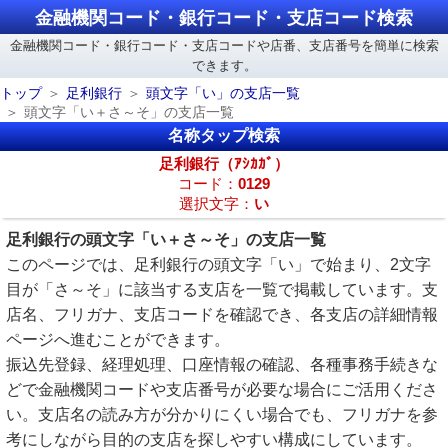
金融機関コード・銀行コード・支店コード検索
金融機関コード・銀行コード・支店コードや店番、支店番号を簡単に検索
できます。
トップ
足利銀行
頭文字「い」の支店一覧
頭文字「い＋さ～そ」の支店一覧
名称タップ検索
足利銀行（ｱｼｶｶﾞ）
コード：
0129
選択文字：
い
足利銀行の頭文字「い＋さ～そ」の支店一覧
このページでは、足利銀行の頭文字「い」で始まり、2文字
目が「さ～そ」に該当する支店を一覧で掲載しています。支
店名、フリガナ、支店コードを確認でき、各支店の詳細情報
ページへ進むことができます。
振込先登録、経理処理、口座情報の確認、各種事務手続きな
どで金融機関コードや支店番号が必要な場合にご活用くださ
い。支店名の読み方が分かりにくい場合でも、フリガナを参
考にしながら目的の支店を探しやすい構成にしています。