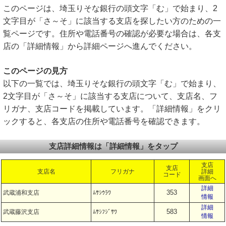
このページは、埼玉りそな銀行の頭文字「む」で始まり、2
文字目が「さ～そ」に該当する支店を探したい方のための一
覧ページです。住所や電話番号の確認が必要な場合は、各支
店の「詳細情報」から詳細ページへ進んでください。
このページの見方
以下の一覧では、埼玉りそな銀行の頭文字「む」で始まり、
2文字目が「さ～そ」に該当する支店について、支店名、フ
リガナ、支店コードを掲載しています。「詳細情報」をクリ
ックすると、各支店の住所や電話番号を確認できます。
支店詳細情報は「詳細情報」をタップ
支店
支店
支店名
フリガナ
詳細
コード
画面へ
詳細
353
武蔵浦和支店
ﾑｻｼｳﾗﾜ
情報
詳細
583
武蔵藤沢支店
ﾑｻｼﾌｼﾞｻﾜ
情報