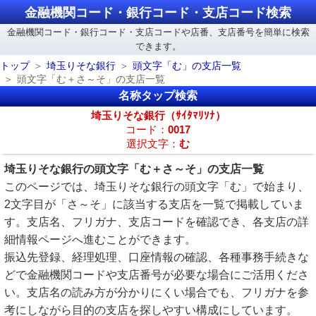
金融機関コード・銀行コード・支店コード検索
金融機関コード・銀行コード・支店コードや店番、支店番号を簡単に検索
できます。
トップ
埼玉りそな銀行
頭文字「む」の支店一覧
頭文字「む＋さ～そ」の支店一覧
名称タップ検索
埼玉りそな銀行（ｻｲﾀﾏﾘｿﾅ）
コード：
0017
選択文字：
む
埼玉りそな銀行の頭文字「む＋さ～そ」の支店一覧
このページでは、埼玉りそな銀行の頭文字「む」で始まり、
2文字目が「さ～そ」に該当する支店を一覧で掲載していま
す。支店名、フリガナ、支店コードを確認でき、各支店の詳
細情報ページへ進むことができます。
振込先登録、経理処理、口座情報の確認、各種事務手続きな
どで金融機関コードや支店番号が必要な場合にご活用くださ
い。支店名の読み方が分かりにくい場合でも、フリガナを参
考にしながら目的の支店を探しやすい構成にしています。