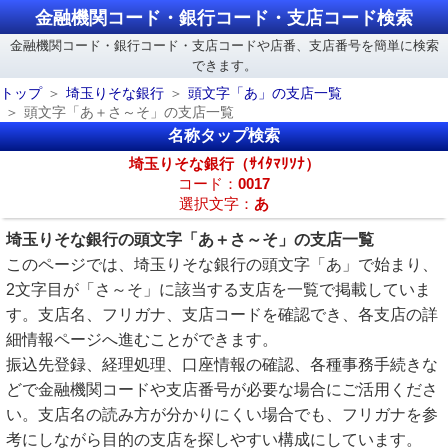
金融機関コード・銀行コード・支店コード検索
金融機関コード・銀行コード・支店コードや店番、支店番号を簡単に検索
できます。
トップ
埼玉りそな銀行
頭文字「あ」の支店一覧
頭文字「あ＋さ～そ」の支店一覧
名称タップ検索
埼玉りそな銀行（ｻｲﾀﾏﾘｿﾅ）
コード：
0017
選択文字：
あ
埼玉りそな銀行の頭文字「あ＋さ～そ」の支店一覧
このページでは、埼玉りそな銀行の頭文字「あ」で始まり、
2文字目が「さ～そ」に該当する支店を一覧で掲載していま
す。支店名、フリガナ、支店コードを確認でき、各支店の詳
細情報ページへ進むことができます。
振込先登録、経理処理、口座情報の確認、各種事務手続きな
どで金融機関コードや支店番号が必要な場合にご活用くださ
い。支店名の読み方が分かりにくい場合でも、フリガナを参
考にしながら目的の支店を探しやすい構成にしています。