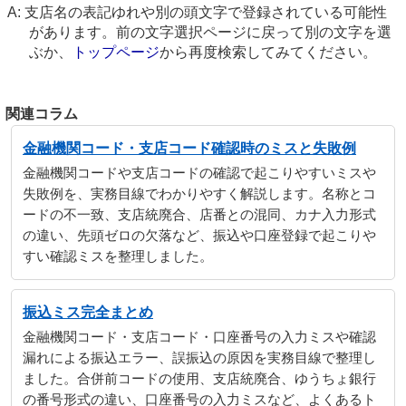
支店名の表記ゆれや別の頭文字で登録されている可能性
があります。前の文字選択ページに戻って別の文字を選
ぶか、
トップページ
から再度検索してみてください。
関連コラム
金融機関コード・支店コード確認時のミスと失敗例
金融機関コードや支店コードの確認で起こりやすいミスや
失敗例を、実務目線でわかりやすく解説します。名称とコ
ードの不一致、支店統廃合、店番との混同、カナ入力形式
の違い、先頭ゼロの欠落など、振込や口座登録で起こりや
すい確認ミスを整理しました。
振込ミス完全まとめ
金融機関コード・支店コード・口座番号の入力ミスや確認
漏れによる振込エラー、誤振込の原因を実務目線で整理し
ました。合併前コードの使用、支店統廃合、ゆうちょ銀行
の番号形式の違い、口座番号の入力ミスなど、よくあるト