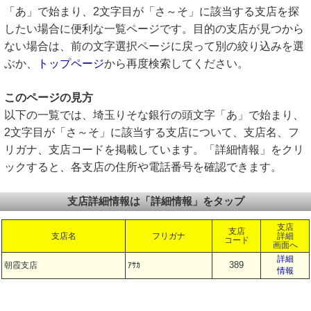
「あ」で始まり、2文字目が「さ～そ」に該当する支店を探
したい場合に便利な一覧ページです。目的の支店が見つから
ない場合は、前の文字選択ページに戻って別の絞り込みを選
ぶか、
トップページ
から再度検索してください。
このページの見方
以下の一覧では、埼玉りそな銀行の頭文字「あ」で始まり、
2文字目が「さ～そ」に該当する支店について、支店名、フ
リガナ、支店コードを掲載しています。「詳細情報」をクリ
ックすると、各支店の住所や電話番号を確認できます。
支店詳細情報は「詳細情報」をタップ
支店
支店
支店名
フリガナ
詳細
コード
画面へ
詳細
389
朝霞支店
ｱｻｶ
情報