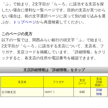
「ふ」で始まり、2文字目が「ら～ろ」に該当する支店を探
したい場合に便利な一覧ページです。目的の支店が見つから
ない場合は、前の文字選択ページに戻って別の絞り込みを選
ぶか、
トップページ
から再度検索してください。
このページの見方
以下の一覧では、関西みらい銀行の頭文字「ふ」で始まり、
2文字目が「ら～ろ」に該当する支店について、支店名、フ
リガナ、支店コードを掲載しています。「詳細情報」をクリ
ックすると、各支店の住所や電話番号を確認できます。
支店詳細情報は「詳細情報」をタップ
支店
支店
支店名
フリガナ
詳細
コード
画面へ
詳細
648
古川橋支店
ﾌﾙｶﾜﾊﾞｼ
情報