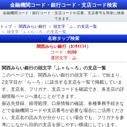
金融機関コード・銀行コード・支店コード検索
金融機関コード・銀行コード・支店コードや店番、支店番号を簡単に検索
できます。
トップ
関西みらい銀行
頭文字「ふ」の支店一覧
頭文字「ふ＋ら～ろ」の支店一覧
名称タップ検索
関西みらい銀行（ｶﾝｻｲﾐﾗｲ）
コード：
0159
選択文字：
ふ
関西みらい銀行の頭文字「ふ＋ら～ろ」の支店一覧
このページでは、関西みらい銀行の頭文字「ふ」で始まり、
2文字目が「ら～ろ」に該当する支店を一覧で掲載していま
す。支店名、フリガナ、支店コードを確認でき、各支店の詳
細情報ページへ進むことができます。
振込先登録、経理処理、口座情報の確認、各種事務手続きな
どで金融機関コードや支店番号が必要な場合にご活用くださ
い。支店名の読み方が分かりにくい場合でも、フリガナを参
考にしながら目的の支店を探しやすい構成にしています。