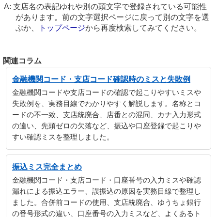
支店名の表記ゆれや別の頭文字で登録されている可能性
があります。前の文字選択ページに戻って別の文字を選
ぶか、
トップページ
から再度検索してみてください。
関連コラム
金融機関コード・支店コード確認時のミスと失敗例
金融機関コードや支店コードの確認で起こりやすいミスや
失敗例を、実務目線でわかりやすく解説します。名称とコ
ードの不一致、支店統廃合、店番との混同、カナ入力形式
の違い、先頭ゼロの欠落など、振込や口座登録で起こりや
すい確認ミスを整理しました。
振込ミス完全まとめ
金融機関コード・支店コード・口座番号の入力ミスや確認
漏れによる振込エラー、誤振込の原因を実務目線で整理し
ました。合併前コードの使用、支店統廃合、ゆうちょ銀行
の番号形式の違い、口座番号の入力ミスなど、よくあるト