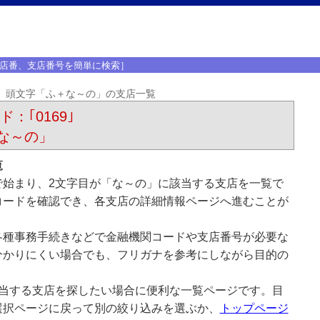
店番、支店番号を簡単に検索］
頭文字「ふ＋な～の」の支店一覧
：｢0169｣
な～の」
覧
で始まり、2文字目が「な～の」に該当する支店を一覧で
コードを確認でき、各支店の詳細情報ページへ進むことが
各種事務手続きなどで金融機関コードや支店番号が必要な
分かりにくい場合でも、フリガナを参考にしながら目的の
該当する支店を探したい場合に便利な一覧ページです。目
選択ページに戻って別の絞り込みを選ぶか、
トップページ