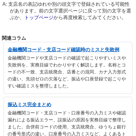
支店名の表記ゆれや別の頭文字で登録されている可能性
があります。前の文字選択ページに戻って別の文字を選
ぶか、
トップページ
から再度検索してみてください。
関連コラム
金融機関コード・支店コード確認時のミスと失敗例
金融機関コードや支店コードの確認で起こりやすいミスや
失敗例を、実務目線でわかりやすく解説します。名称とコ
ードの不一致、支店統廃合、店番との混同、カナ入力形式
の違い、先頭ゼロの欠落など、振込や口座登録で起こりや
すい確認ミスを整理しました。
振込ミス完全まとめ
金融機関コード・支店コード・口座番号の入力ミスや確認
漏れによる振込エラー、誤振込の原因を実務目線で整理し
ました。合併前コードの使用、支店統廃合、ゆうちょ銀行
の番号形式の違い、口座番号の入力ミスなど、よくあるト