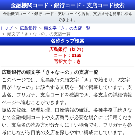
金融機関コード・銀行コード・支店コード検索
金融機関コード・銀行コード・支店コードや店番、支店番号を簡単に検索
できます。
トップ
広島銀行
頭文字「き」の支店一覧
頭文字「き＋な～の」の支店一覧
名称タップ検索
広島銀行（ﾋﾛｼﾏ）
コード：
0169
選択文字：
き
広島銀行の頭文字「き＋な～の」の支店一覧
このページでは、広島銀行の頭文字「き」で始まり、2文字
目が「な～の」に該当する支店を一覧で掲載しています。支
店名、フリガナ、支店コードを確認でき、各支店の詳細情報
ページへ進むことができます。
振込先登録、経理処理、口座情報の確認、各種事務手続きな
どで金融機関コードや支店番号が必要な場合にご活用くださ
い。支店名の読み方が分かりにくい場合でも、フリガナを参
考にしながら目的の支店を探しやすい構成にしています。