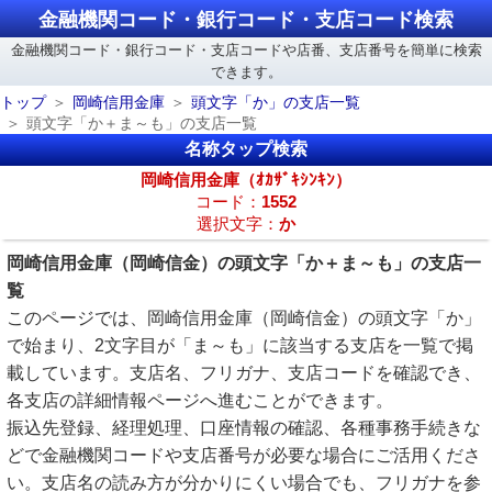
金融機関コード・銀行コード・支店コード検索
金融機関コード・銀行コード・支店コードや店番、支店番号を簡単に検索
できます。
トップ
岡崎信用金庫
頭文字「か」の支店一覧
頭文字「か＋ま～も」の支店一覧
名称タップ検索
岡崎信用金庫（ｵｶｻﾞｷｼﾝｷﾝ）
コード：
1552
選択文字：
か
岡崎信用金庫（岡崎信金）の頭文字「か＋ま～も」の支店一
覧
このページでは、岡崎信用金庫（岡崎信金）の頭文字「か」
で始まり、2文字目が「ま～も」に該当する支店を一覧で掲
載しています。支店名、フリガナ、支店コードを確認でき、
各支店の詳細情報ページへ進むことができます。
振込先登録、経理処理、口座情報の確認、各種事務手続きな
どで金融機関コードや支店番号が必要な場合にご活用くださ
い。支店名の読み方が分かりにくい場合でも、フリガナを参