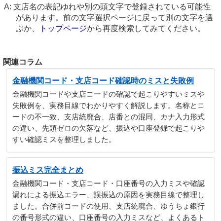
支店名の表記ゆれや別の頭文字で登録されている可能性
があります。前の文字選択ページに戻って別の文字を選
ぶか、
トップページ
から再度検索してみてください。
関連コラム
金融機関コード・支店コード確認時のミスと失敗例
金融機関コードや支店コードの確認で起こりやすいミスや
失敗例を、実務目線でわかりやすく解説します。名称とコ
ードの不一致、支店統廃合、店番との混同、カナ入力形式
の違い、先頭ゼロの欠落など、振込や口座登録で起こりや
すい確認ミスを整理しました。
振込ミス完全まとめ
金融機関コード・支店コード・口座番号の入力ミスや確認
漏れによる振込エラー、誤振込の原因を実務目線で整理し
ました。合併前コードの使用、支店統廃合、ゆうちょ銀行
の番号形式の違い、口座番号の入力ミスなど、よくあるト