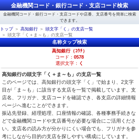
金融機関コード・銀行コード・支店コード検索
金融機関コード・銀行コード・支店コードや店番、支店番号を簡単に検索
できます。
トップ
高知銀行
頭文字「く」の支店一覧
頭文字「く＋ま～も」の支店一覧
名称タップ検索
高知銀行（ｺｳﾁ）
コード：
0578
選択文字：
く
高知銀行の頭文字「く＋ま～も」の支店一覧
このページでは、高知銀行の頭文字「く」で始まり、2文字
目が「ま～も」に該当する支店を一覧で掲載しています。支
店名、フリガナ、支店コードを確認でき、各支店の詳細情報
ページへ進むことができます。
振込先登録、経理処理、口座情報の確認、各種事務手続きな
どで金融機関コードや支店番号が必要な場合にご活用くださ
い。支店名の読み方が分かりにくい場合でも、フリガナを参
考にしながら目的の支店を探しやすい構成にしています。