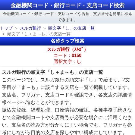
金融機関コード・銀行コード・支店コード検索
金融機関コード・銀行コード・支店コードや店番、支店番号を簡単に検索
できます。
トップ
スルガ銀行
頭文字「し」の支店一覧
頭文字「し＋ま～も」の支店一覧
名称タップ検索
スルガ銀行（ｽﾙｶﾞ）
コード：
0150
選択文字：
し
スルガ銀行の頭文字「し＋ま～も」の支店一覧
このページでは、スルガ銀行の頭文字「し」で始まり、2文
字目が「ま～も」に該当する支店を一覧で掲載しています。
支店名、フリガナ、支店コードを確認でき、各支店の詳細情
報ページへ進むことができます。
振込先登録、経理処理、口座情報の確認、各種事務手続きな
どで金融機関コードや支店番号が必要な場合にご活用くださ
い。支店名の読み方が分かりにくい場合でも、フリガナを参
考にしながら目的の支店を探しやすい構成にしています。