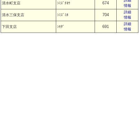
詳細
674
清水町支店
ｼﾐｽﾞﾁﾖｳ
情報
詳細
704
清水三保支店
ｼﾐｽﾞﾐﾎ
情報
詳細
691
下田支店
ｼﾓﾀﾞ
情報