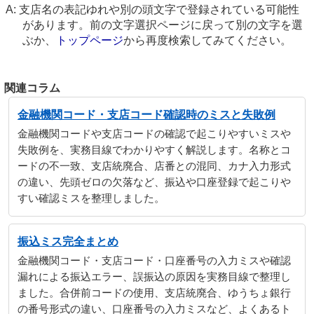
支店名の表記ゆれや別の頭文字で登録されている可能性
があります。前の文字選択ページに戻って別の文字を選
ぶか、
トップページ
から再度検索してみてください。
関連コラム
金融機関コード・支店コード確認時のミスと失敗例
金融機関コードや支店コードの確認で起こりやすいミスや
失敗例を、実務目線でわかりやすく解説します。名称とコ
ードの不一致、支店統廃合、店番との混同、カナ入力形式
の違い、先頭ゼロの欠落など、振込や口座登録で起こりや
すい確認ミスを整理しました。
振込ミス完全まとめ
金融機関コード・支店コード・口座番号の入力ミスや確認
漏れによる振込エラー、誤振込の原因を実務目線で整理し
ました。合併前コードの使用、支店統廃合、ゆうちょ銀行
の番号形式の違い、口座番号の入力ミスなど、よくあるト