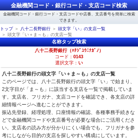
金融機関コード・銀行コード・支店コード検索
金融機関コード・銀行コード・支店コードや店番、支店番号を簡単に検索
できます。
トップ
八十二長野銀行
頭文字「い」の支店一覧
頭文字「い＋ま～も」の支店一覧
名称タップ検索
八十二長野銀行（ﾊﾁｼﾞﾕｳﾆﾅｶﾞﾉ）
コード：
0143
選択文字：
い
八十二長野銀行の頭文字「い＋ま～も」の支店一覧
このページでは、八十二長野銀行の頭文字「い」で始まり、
2文字目が「ま～も」に該当する支店を一覧で掲載していま
す。支店名、フリガナ、支店コードを確認でき、各支店の詳
細情報ページへ進むことができます。
振込先登録、経理処理、口座情報の確認、各種事務手続きな
どで金融機関コードや支店番号が必要な場合にご活用くださ
い。支店名の読み方が分かりにくい場合でも、フリガナを参
考にしながら目的の支店を探しやすい構成にしています。