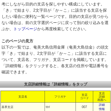
考にしながら目的の支店を探しやすい構成にしています。
「き」で始まり、2文字目が「か～こ」に該当する支店を探
したい場合に便利な一覧ページです。目的の支店が見つから
ない場合は、前の文字選択ページに戻って別の絞り込みを選
ぶか、
トップページ
から再度検索してください。
このページの見方
以下の一覧では、奄美大島信用金庫（奄美大島信金）の頭文
字「き」で始まり、2文字目が「か～こ」に該当する支店に
ついて、支店名、フリガナ、支店コードを掲載しています。
「詳細情報」をクリックすると、各支店の住所や電話番号を
確認できます。
支店詳細情報は「詳細情報」をタップ
支店
支店
支店名
フリガナ
詳細
コード
画面へ
詳細
007
喜界支店
ｷｶｲ
情報