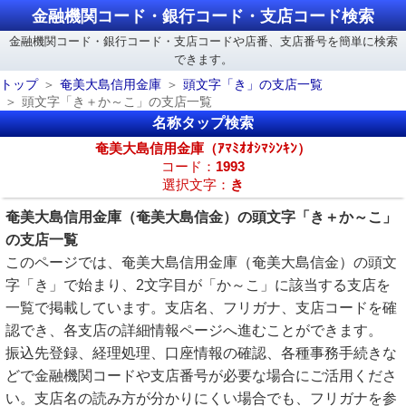
金融機関コード・銀行コード・支店コード検索
金融機関コード・銀行コード・支店コードや店番、支店番号を簡単に検索
できます。
トップ
奄美大島信用金庫
頭文字「き」の支店一覧
頭文字「き＋か～こ」の支店一覧
名称タップ検索
奄美大島信用金庫（ｱﾏﾐｵｵｼﾏｼﾝｷﾝ）
コード：
1993
選択文字：
き
奄美大島信用金庫（奄美大島信金）の頭文字「き＋か～こ」
の支店一覧
このページでは、奄美大島信用金庫（奄美大島信金）の頭文
字「き」で始まり、2文字目が「か～こ」に該当する支店を
一覧で掲載しています。支店名、フリガナ、支店コードを確
認でき、各支店の詳細情報ページへ進むことができます。
振込先登録、経理処理、口座情報の確認、各種事務手続きな
どで金融機関コードや支店番号が必要な場合にご活用くださ
い。支店名の読み方が分かりにくい場合でも、フリガナを参