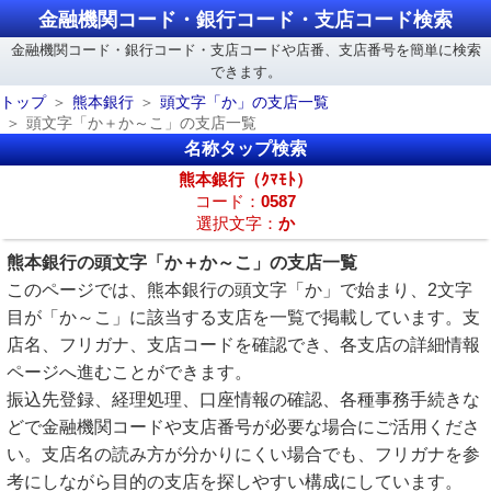
金融機関コード・銀行コード・支店コード検索
金融機関コード・銀行コード・支店コードや店番、支店番号を簡単に検索
できます。
トップ
熊本銀行
頭文字「か」の支店一覧
頭文字「か＋か～こ」の支店一覧
名称タップ検索
熊本銀行（ｸﾏﾓﾄ）
コード：
0587
選択文字：
か
熊本銀行の頭文字「か＋か～こ」の支店一覧
このページでは、熊本銀行の頭文字「か」で始まり、2文字
目が「か～こ」に該当する支店を一覧で掲載しています。支
店名、フリガナ、支店コードを確認でき、各支店の詳細情報
ページへ進むことができます。
振込先登録、経理処理、口座情報の確認、各種事務手続きな
どで金融機関コードや支店番号が必要な場合にご活用くださ
い。支店名の読み方が分かりにくい場合でも、フリガナを参
考にしながら目的の支店を探しやすい構成にしています。