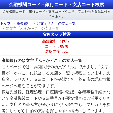
金融機関コード・銀行コード・支店コード検索
金融機関コード・銀行コード・支店コードや店番、支店番号を簡単に検索
できます。
トップ
高知銀行
頭文字「ふ」の支店一覧
頭文字「ふ＋か～こ」の支店一覧
名称タップ検索
高知銀行（ｺｳﾁ）
コード：
0578
選択文字：
ふ
高知銀行の頭文字「ふ＋か～こ」の支店一覧
このページでは、高知銀行の頭文字「ふ」で始まり、2文字
目が「か～こ」に該当する支店を一覧で掲載しています。支
店名、フリガナ、支店コードを確認でき、各支店の詳細情報
ページへ進むことができます。
振込先登録、経理処理、口座情報の確認、各種事務手続きな
どで金融機関コードや支店番号が必要な場合にご活用くださ
い。支店名の読み方が分かりにくい場合でも、フリガナを参
考にしながら目的の支店を探しやすい構成にしています。