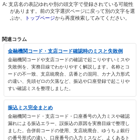
支店名の表記ゆれや別の頭文字で登録されている可能性
があります。前の文字選択ページに戻って別の文字を選
ぶか、
トップページ
から再度検索してみてください。
関連コラム
金融機関コード・支店コード確認時のミスと失敗例
金融機関コードや支店コードの確認で起こりやすいミスや
失敗例を、実務目線でわかりやすく解説します。名称とコ
ードの不一致、支店統廃合、店番との混同、カナ入力形式
の違い、先頭ゼロの欠落など、振込や口座登録で起こりや
すい確認ミスを整理しました。
振込ミス完全まとめ
金融機関コード・支店コード・口座番号の入力ミスや確認
漏れによる振込エラー、誤振込の原因を実務目線で整理し
ました。合併前コードの使用、支店統廃合、ゆうちょ銀行
の番号形式の違い、口座番号の入力ミスなど、よくあるト