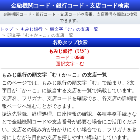
金融機関コード・銀行コード・支店コード検索
金融機関コード・銀行コード・支店コードや店番、支店番号を簡単に検索
できます。
トップ
もみじ銀行
頭文字「む」の支店一覧
頭文字「む＋か～こ」の支店一覧
名称タップ検索
もみじ銀行（ﾓﾐｼﾞ）
コード：
0569
選択文字：
む
もみじ銀行の頭文字「む＋か～こ」の支店一覧
このページでは、もみじ銀行の頭文字「む」で始まり、2文
字目が「か～こ」に該当する支店を一覧で掲載しています。
支店名、フリガナ、支店コードを確認でき、各支店の詳細情
報ページへ進むことができます。
振込先登録、経理処理、口座情報の確認、各種事務手続きな
どで金融機関コードや支店番号が必要な場合にご活用くださ
い。支店名の読み方が分かりにくい場合でも、フリガナを参
考にしながら目的の支店を探しやすい構成にしています。