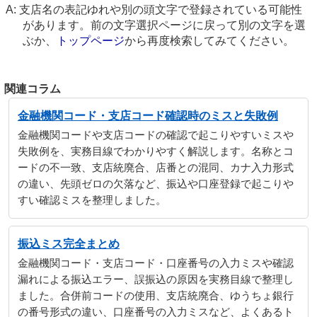
支店名の表記ゆれや別の頭文字で登録されている可能性
があります。前の文字選択ページに戻って別の文字を選
ぶか、
トップページ
から再度検索してみてください。
関連コラム
金融機関コード・支店コード確認時のミスと失敗例
金融機関コードや支店コードの確認で起こりやすいミスや
失敗例を、実務目線でわかりやすく解説します。名称とコ
ードの不一致、支店統廃合、店番との混同、カナ入力形式
の違い、先頭ゼロの欠落など、振込や口座登録で起こりや
すい確認ミスを整理しました。
振込ミス完全まとめ
金融機関コード・支店コード・口座番号の入力ミスや確認
漏れによる振込エラー、誤振込の原因を実務目線で整理し
ました。合併前コードの使用、支店統廃合、ゆうちょ銀行
の番号形式の違い、口座番号の入力ミスなど、よくあるト