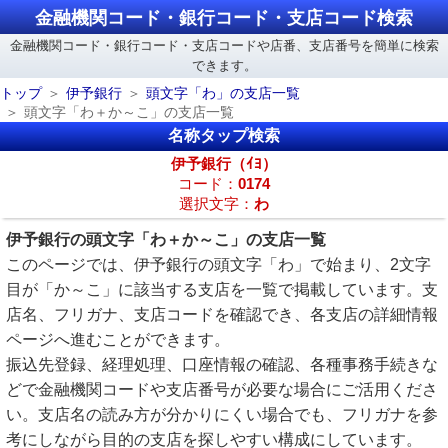
金融機関コード・銀行コード・支店コード検索
金融機関コード・銀行コード・支店コードや店番、支店番号を簡単に検索
できます。
トップ
伊予銀行
頭文字「わ」の支店一覧
頭文字「わ＋か～こ」の支店一覧
名称タップ検索
伊予銀行（ｲﾖ）
コード：
0174
選択文字：
わ
伊予銀行の頭文字「わ＋か～こ」の支店一覧
このページでは、伊予銀行の頭文字「わ」で始まり、2文字
目が「か～こ」に該当する支店を一覧で掲載しています。支
店名、フリガナ、支店コードを確認でき、各支店の詳細情報
ページへ進むことができます。
振込先登録、経理処理、口座情報の確認、各種事務手続きな
どで金融機関コードや支店番号が必要な場合にご活用くださ
い。支店名の読み方が分かりにくい場合でも、フリガナを参
考にしながら目的の支店を探しやすい構成にしています。