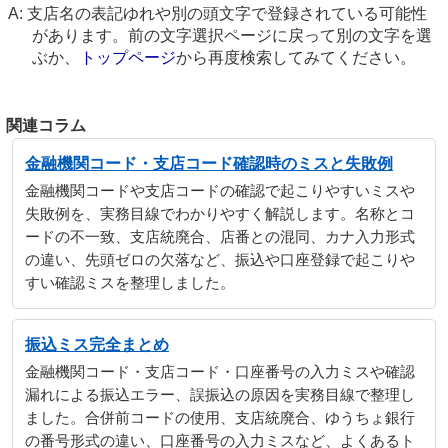
支店名の表記ゆれや別の頭文字で登録されている可能性
があります。前の文字選択ページに戻って別の文字を選
ぶか、
トップページ
から再度検索してみてください。
関連コラム
金融機関コード・支店コード確認時のミスと失敗例
金融機関コードや支店コードの確認で起こりやすいミスや
失敗例を、実務目線でわかりやすく解説します。名称とコ
ードの不一致、支店統廃合、店番との混同、カナ入力形式
の違い、先頭ゼロの欠落など、振込や口座登録で起こりや
すい確認ミスを整理しました。
振込ミス完全まとめ
金融機関コード・支店コード・口座番号の入力ミスや確認
漏れによる振込エラー、誤振込の原因を実務目線で整理し
ました。合併前コードの使用、支店統廃合、ゆうちょ銀行
の番号形式の違い、口座番号の入力ミスなど、よくあるト