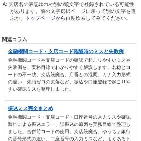
支店名の表記ゆれや別の頭文字で登録されている可能性
があります。前の文字選択ページに戻って別の文字を選
ぶか、
トップページ
から再度検索してみてください。
関連コラム
金融機関コード・支店コード確認時のミスと失敗例
金融機関コードや支店コードの確認で起こりやすいミスや
失敗例を、実務目線でわかりやすく解説します。名称とコ
ードの不一致、支店統廃合、店番との混同、カナ入力形式
の違い、先頭ゼロの欠落など、振込や口座登録で起こりや
すい確認ミスを整理しました。
振込ミス完全まとめ
金融機関コード・支店コード・口座番号の入力ミスや確認
漏れによる振込エラー、誤振込の原因を実務目線で整理し
ました。合併前コードの使用、支店統廃合、ゆうちょ銀行
の番号形式の違い、口座番号の入力ミスなど、よくあるト