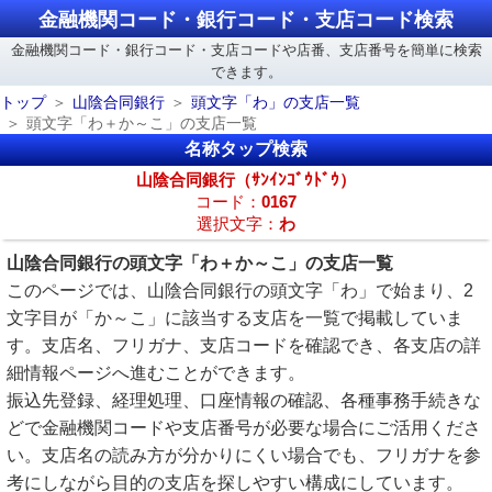
金融機関コード・銀行コード・支店コード検索
金融機関コード・銀行コード・支店コードや店番、支店番号を簡単に検索
できます。
トップ
山陰合同銀行
頭文字「わ」の支店一覧
頭文字「わ＋か～こ」の支店一覧
名称タップ検索
山陰合同銀行（ｻﾝｲﾝｺﾞｳﾄﾞｳ）
コード：
0167
選択文字：
わ
山陰合同銀行の頭文字「わ＋か～こ」の支店一覧
このページでは、山陰合同銀行の頭文字「わ」で始まり、2
文字目が「か～こ」に該当する支店を一覧で掲載していま
す。支店名、フリガナ、支店コードを確認でき、各支店の詳
細情報ページへ進むことができます。
振込先登録、経理処理、口座情報の確認、各種事務手続きな
どで金融機関コードや支店番号が必要な場合にご活用くださ
い。支店名の読み方が分かりにくい場合でも、フリガナを参
考にしながら目的の支店を探しやすい構成にしています。