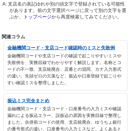
支店名の表記ゆれや別の頭文字で登録されている可能性
があります。前の文字選択ページに戻って別の文字を選
ぶか、
トップページ
から再度検索してみてください。
関連コラム
金融機関コード・支店コード確認時のミスと失敗例
金融機関コードや支店コードの確認で起こりやすいミスや
失敗例を、実務目線でわかりやすく解説します。名称とコ
ードの不一致、支店統廃合、店番との混同、カナ入力形式
の違い、先頭ゼロの欠落など、振込や口座登録で起こりや
すい確認ミスを整理しました。
振込ミス完全まとめ
金融機関コード・支店コード・口座番号の入力ミスや確認
漏れによる振込エラー、誤振込の原因を実務目線で整理し
ました。合併前コードの使用、支店統廃合、ゆうちょ銀行
の番号形式の違い、口座番号の入力ミスなど、よくあるト