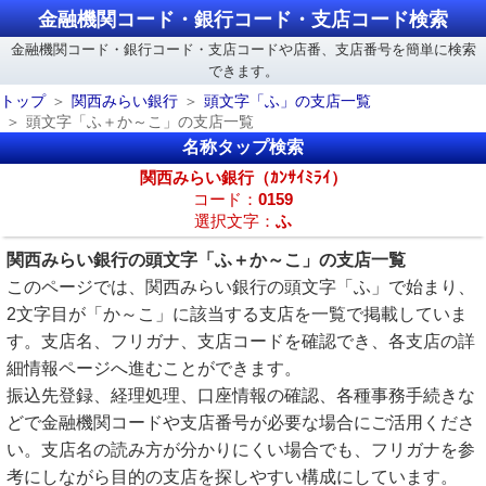
金融機関コード・銀行コード・支店コード検索
金融機関コード・銀行コード・支店コードや店番、支店番号を簡単に検索
できます。
トップ
関西みらい銀行
頭文字「ふ」の支店一覧
頭文字「ふ＋か～こ」の支店一覧
名称タップ検索
関西みらい銀行（ｶﾝｻｲﾐﾗｲ）
コード：
0159
選択文字：
ふ
関西みらい銀行の頭文字「ふ＋か～こ」の支店一覧
このページでは、関西みらい銀行の頭文字「ふ」で始まり、
2文字目が「か～こ」に該当する支店を一覧で掲載していま
す。支店名、フリガナ、支店コードを確認でき、各支店の詳
細情報ページへ進むことができます。
振込先登録、経理処理、口座情報の確認、各種事務手続きな
どで金融機関コードや支店番号が必要な場合にご活用くださ
い。支店名の読み方が分かりにくい場合でも、フリガナを参
考にしながら目的の支店を探しやすい構成にしています。