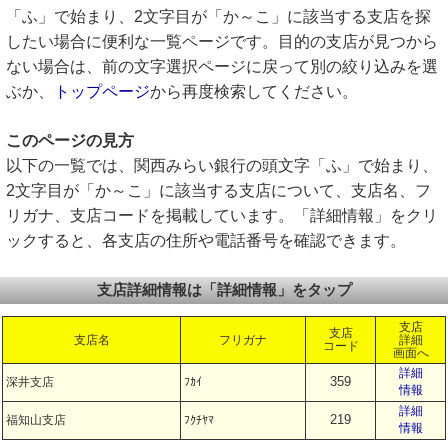
「ふ」で始まり、2文字目が「か～こ」に該当する支店を探
したい場合に便利な一覧ページです。目的の支店が見つから
ない場合は、前の文字選択ページに戻って別の絞り込みを選
ぶか、
トップページ
から再度検索してください。
このページの見方
以下の一覧では、関西みらい銀行の頭文字「ふ」で始まり、
2文字目が「か～こ」に該当する支店について、支店名、フ
リガナ、支店コードを掲載しています。「詳細情報」をクリ
ックすると、各支店の住所や電話番号を確認できます。
支店詳細情報は「詳細情報」をタップ
支店
支店
支店名
フリガナ
詳細
コード
画面へ
詳細
359
深井支店
ﾌｶｲ
情報
詳細
219
福知山支店
ﾌｸﾁﾔﾏ
情報