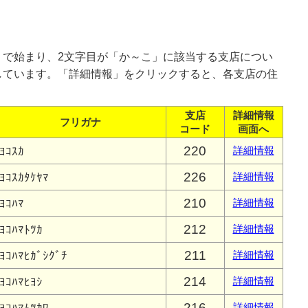
」で始まり、2文字目が「か～こ」に該当する支店につい
しています。「詳細情報」をクリックすると、各支店の住
支店
詳細情報
フリガナ
コード
画面へ
220
ﾖｺｽｶ
詳細情報
226
ﾖｺｽｶﾀｹﾔﾏ
詳細情報
210
ﾖｺﾊﾏ
詳細情報
212
ﾖｺﾊﾏﾄﾂｶ
詳細情報
211
ﾖｺﾊﾏﾋｶﾞｼｸﾞﾁ
詳細情報
214
ﾖｺﾊﾏﾋﾖｼ
詳細情報
216
詳細情報