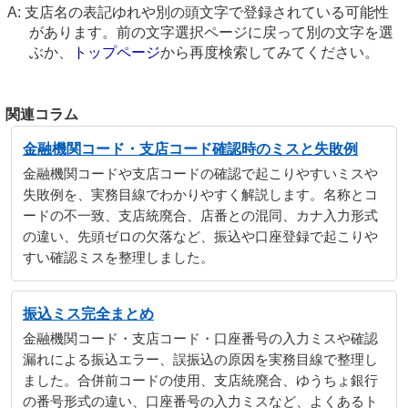
支店名の表記ゆれや別の頭文字で登録されている可能性
があります。前の文字選択ページに戻って別の文字を選
ぶか、
トップページ
から再度検索してみてください。
関連コラム
金融機関コード・支店コード確認時のミスと失敗例
金融機関コードや支店コードの確認で起こりやすいミスや
失敗例を、実務目線でわかりやすく解説します。名称とコ
ードの不一致、支店統廃合、店番との混同、カナ入力形式
の違い、先頭ゼロの欠落など、振込や口座登録で起こりや
すい確認ミスを整理しました。
振込ミス完全まとめ
金融機関コード・支店コード・口座番号の入力ミスや確認
漏れによる振込エラー、誤振込の原因を実務目線で整理し
ました。合併前コードの使用、支店統廃合、ゆうちょ銀行
の番号形式の違い、口座番号の入力ミスなど、よくあるト