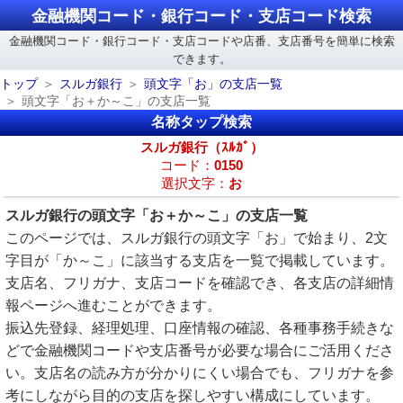
金融機関コード・銀行コード・支店コード検索
金融機関コード・銀行コード・支店コードや店番、支店番号を簡単に検索
できます。
トップ
スルガ銀行
頭文字「お」の支店一覧
頭文字「お＋か～こ」の支店一覧
名称タップ検索
スルガ銀行（ｽﾙｶﾞ）
コード：
0150
選択文字：
お
スルガ銀行の頭文字「お＋か～こ」の支店一覧
このページでは、スルガ銀行の頭文字「お」で始まり、2文
字目が「か～こ」に該当する支店を一覧で掲載しています。
支店名、フリガナ、支店コードを確認でき、各支店の詳細情
報ページへ進むことができます。
振込先登録、経理処理、口座情報の確認、各種事務手続きな
どで金融機関コードや支店番号が必要な場合にご活用くださ
い。支店名の読み方が分かりにくい場合でも、フリガナを参
考にしながら目的の支店を探しやすい構成にしています。