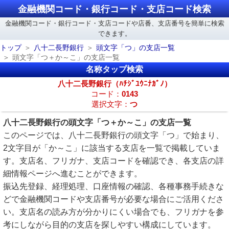
金融機関コード・銀行コード・支店コード検索
金融機関コード・銀行コード・支店コードや店番、支店番号を簡単に検索
できます。
トップ
八十二長野銀行
頭文字「つ」の支店一覧
頭文字「つ＋か～こ」の支店一覧
名称タップ検索
八十二長野銀行（ﾊﾁｼﾞﾕｳﾆﾅｶﾞﾉ）
コード：
0143
選択文字：
つ
八十二長野銀行の頭文字「つ＋か～こ」の支店一覧
このページでは、八十二長野銀行の頭文字「つ」で始まり、
2文字目が「か～こ」に該当する支店を一覧で掲載していま
す。支店名、フリガナ、支店コードを確認でき、各支店の詳
細情報ページへ進むことができます。
振込先登録、経理処理、口座情報の確認、各種事務手続きな
どで金融機関コードや支店番号が必要な場合にご活用くださ
い。支店名の読み方が分かりにくい場合でも、フリガナを参
考にしながら目的の支店を探しやすい構成にしています。