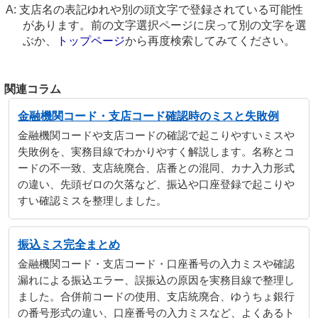
支店名の表記ゆれや別の頭文字で登録されている可能性
があります。前の文字選択ページに戻って別の文字を選
ぶか、
トップページ
から再度検索してみてください。
関連コラム
金融機関コード・支店コード確認時のミスと失敗例
金融機関コードや支店コードの確認で起こりやすいミスや
失敗例を、実務目線でわかりやすく解説します。名称とコ
ードの不一致、支店統廃合、店番との混同、カナ入力形式
の違い、先頭ゼロの欠落など、振込や口座登録で起こりや
すい確認ミスを整理しました。
振込ミス完全まとめ
金融機関コード・支店コード・口座番号の入力ミスや確認
漏れによる振込エラー、誤振込の原因を実務目線で整理し
ました。合併前コードの使用、支店統廃合、ゆうちょ銀行
の番号形式の違い、口座番号の入力ミスなど、よくあるト