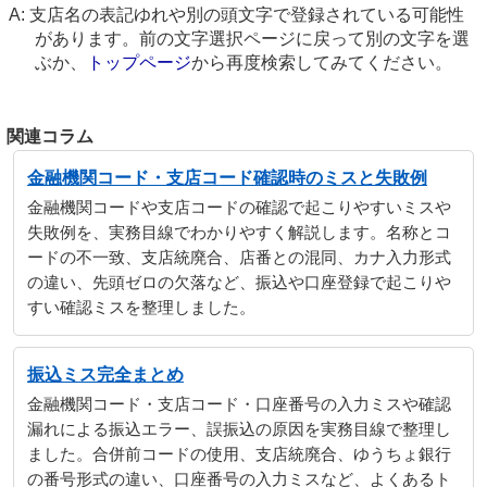
支店名の表記ゆれや別の頭文字で登録されている可能性
があります。前の文字選択ページに戻って別の文字を選
ぶか、
トップページ
から再度検索してみてください。
関連コラム
金融機関コード・支店コード確認時のミスと失敗例
金融機関コードや支店コードの確認で起こりやすいミスや
失敗例を、実務目線でわかりやすく解説します。名称とコ
ードの不一致、支店統廃合、店番との混同、カナ入力形式
の違い、先頭ゼロの欠落など、振込や口座登録で起こりや
すい確認ミスを整理しました。
振込ミス完全まとめ
金融機関コード・支店コード・口座番号の入力ミスや確認
漏れによる振込エラー、誤振込の原因を実務目線で整理し
ました。合併前コードの使用、支店統廃合、ゆうちょ銀行
の番号形式の違い、口座番号の入力ミスなど、よくあるト