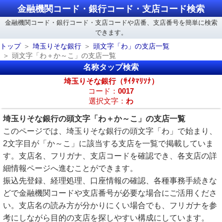
金融機関コード・銀行コード・支店コード検索
金融機関コード・銀行コード・支店コードや店番、支店番号を簡単に検索
できます。
トップ
埼玉りそな銀行
頭文字「わ」の支店一覧
頭文字「わ＋か～こ」の支店一覧
名称タップ検索
埼玉りそな銀行（ｻｲﾀﾏﾘｿﾅ）
コード：
0017
選択文字：
わ
埼玉りそな銀行の頭文字「わ＋か～こ」の支店一覧
このページでは、埼玉りそな銀行の頭文字「わ」で始まり、
2文字目が「か～こ」に該当する支店を一覧で掲載していま
す。支店名、フリガナ、支店コードを確認でき、各支店の詳
細情報ページへ進むことができます。
振込先登録、経理処理、口座情報の確認、各種事務手続きな
どで金融機関コードや支店番号が必要な場合にご活用くださ
い。支店名の読み方が分かりにくい場合でも、フリガナを参
考にしながら目的の支店を探しやすい構成にしています。