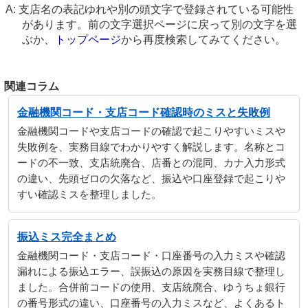
支店名の表記ゆれや別の頭文字で登録されている可能性
があります。前の文字選択ページに戻って別の文字を選
ぶか、
トップページ
から再度検索してみてください。
関連コラム
金融機関コード・支店コード確認時のミスと失敗例
金融機関コードや支店コードの確認で起こりやすいミスや
失敗例を、実務目線でわかりやすく解説します。名称とコ
ードの不一致、支店統廃合、店番との混同、カナ入力形式
の違い、先頭ゼロの欠落など、振込や口座登録で起こりや
すい確認ミスを整理しました。
振込ミス完全まとめ
金融機関コード・支店コード・口座番号の入力ミスや確認
漏れによる振込エラー、誤振込の原因を実務目線で整理し
ました。合併前コードの使用、支店統廃合、ゆうちょ銀行
の番号形式の違い、口座番号の入力ミスなど、よくあるト