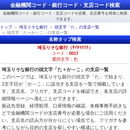
金融機関コード・銀行コード・支店コード検索
金融機関コード・銀行コード・支店コードや店番、支店番号を簡単に検索
できます。
トップ
埼玉りそな銀行
頭文字「た」の支店一覧
頭文字「た＋か～こ」の支店一覧
名称タップ検索
埼玉りそな銀行（ｻｲﾀﾏﾘｿﾅ）
コード：
0017
選択文字：
た
埼玉りそな銀行の頭文字「た＋か～こ」の支店一覧
このページでは、埼玉りそな銀行の頭文字「た」で始まり、
2文字目が「か～こ」に該当する支店を一覧で掲載していま
す。支店名、フリガナ、支店コードを確認でき、各支店の詳
細情報ページへ進むことができます。
振込先登録、経理処理、口座情報の確認、各種事務手続きな
どで金融機関コードや支店番号が必要な場合にご活用くださ
い。支店名の読み方が分かりにくい場合でも、フリガナを参
考にしながら目的の支店を探しやすい構成にしています。