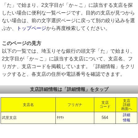
「た」で始まり、2文字目が「か～こ」に該当する支店を探
したい場合に便利な一覧ページです。目的の支店が見つから
ない場合は、前の文字選択ページに戻って別の絞り込みを選
ぶか、
トップページ
から再度検索してください。
このページの見方
以下の一覧では、埼玉りそな銀行の頭文字「た」で始まり、
2文字目が「か～こ」に該当する支店について、支店名、フ
リガナ、支店コードを掲載しています。「詳細情報」をクリ
ックすると、各支店の住所や電話番号を確認できます。
支店詳細情報は「詳細情報」をタップ
支店
支店
支店名
フリガナ
詳細
コード
画面へ
詳細
564
武里支店
ﾀｹｻﾄ
情報